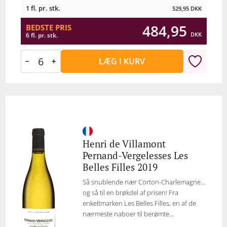
1 fl. pr. stk.
529,95
DKK
484,95
BEDSTE PRIS
DKK
6 fl. pr. stk.
LÆG I KURV
Henri de Villamont
Pernand-Vergelesses Les
Belles Filles 2019
Så snublende nær Corton-Charlemagne…
og så til en brøkdel af prisen! Fra
enkeltmarken Les Belles Filles, en af de
nærmeste naboer til berømte...