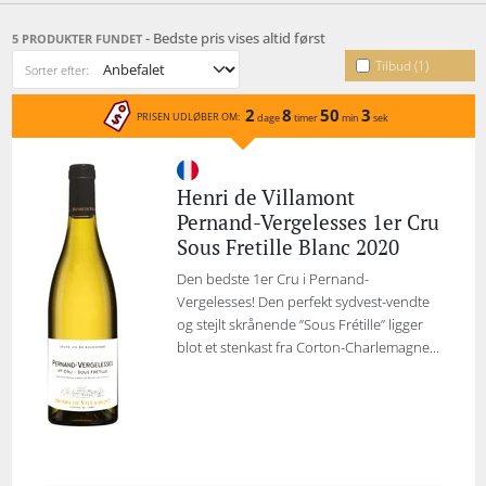
drastisk i høstudbyttet samt en flot afstemt brug af nyt
egetræ er blandt årsagerne til Henri de Villamonts
- Bedste pris vises altid først
5 PRODUKTER FUNDET
svimlende høje kvalitetsniveau. Winemaker Pierre
Tilbud (1)
Jheans vine viser fylde, delikat frugt og mineralsk
Sorter efter:
elegance. Henri de Villamonts vine rates højt hos bl.a.
2
8
50
3
Wine Enthusiast.
PRISEN UDLØBER OM:
dage
timer
min
sek
Henri de Villamont
Pernand-Vergelesses 1er Cru
Sous Fretille Blanc 2020
Den bedste 1er Cru i Pernand-
Vergelesses! Den perfekt sydvest-vendte
og stejlt skrånende ”Sous Frétille” ligger
blot et stenkast fra Corton-Charlemagne...