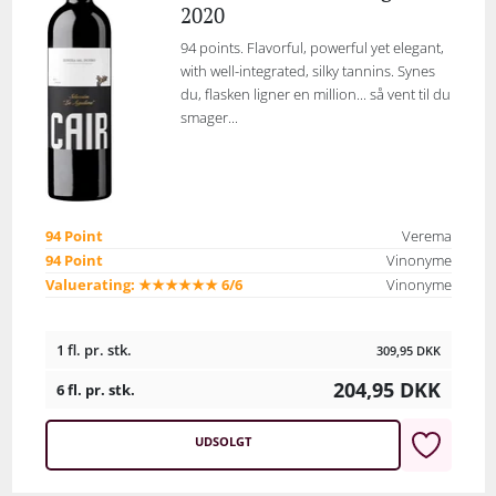
2020
94 points. Flavorful, powerful yet elegant,
with well-integrated, silky tannins. Synes
du, flasken ligner en million... så vent til du
smager...
94 Point
Verema
94 Point
Vinonyme
Valuerating: ★★★★★★ 6/6
Vinonyme
1 fl. pr. stk.
309,95
DKK
204,95
DKK
6 fl. pr. stk.
UDSOLGT