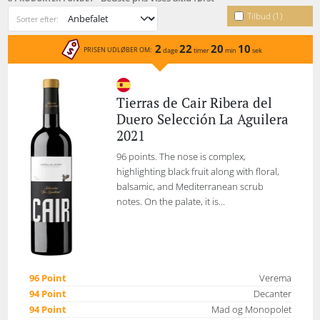
Tilbud (1)
Sorter efter:
2
22
20
10
PRISEN UDLØBER OM:
dage
timer
min
sek
Tierras de Cair Ribera del
Duero Selección La Aguilera
2021
96 points. The nose is complex,
highlighting black fruit along with floral,
balsamic, and Mediterranean scrub
notes. On the palate, it is...
96 Point
Verema
94 Point
Decanter
94 Point
Mad og Monopolet