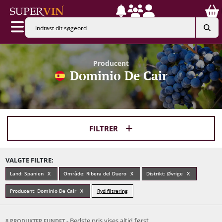
Producent
Dominio De Cair
FILTRER
VALGTE FILTRE:
Land: Spanien
Område: Ribera del Duero
Distrikt: Øvrige
Producent: Dominio De Cair
Ryd filtrering
- Bedste pris vises altid først
8 PRODUKTER FUNDET