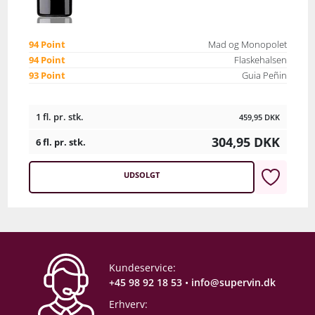
94 Point
Mad og Monopolet
94 Point
Flaskehalsen
93 Point
Guia Peñin
1 fl. pr. stk.
459,95
DKK
304,95
DKK
6 fl. pr. stk.
UDSOLGT
Kundeservice:
+45 98 92 18 53
•
info@supervin.dk
Erhverv: