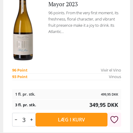
Mayor 2023
96 points. From the very first moment, its
freshness, floral character, and vibrant
fruit presence make it a joy to drink. Its
Atlantic...
96 Point
Vivir el Vino
93 Point
Vinous
1 fl. pr. stk.
499,95
DKK
349,95
DKK
3 fl. pr. stk.
LÆG I KURV