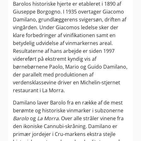
Barolos historiske hjerte er etableret i 1890 af
Giuseppe Borgogno. I 1935 overtager Giacomo
Damilano, grundlæggerens svigersøn, driften af
vingården. Under Giacomos ledelse sker der
klare forbedringer af vinifikationen samt en
betydelig udvidelse af vinmarkernes areal.
Resultaterne af hans arbejde er siden 1997
videreført på ekstremt kyndig vis af
børnebørnene Paolo, Mario og Guido Damilano,
der parallelt med produktionen af
verdensklassevine driver en Michelin-stjernet
restaurant i La Morra.
Damilano laver Barolo fra en række af de mest
berømte og historiske vinmarker i subzonerne
Barolo
og
La Morra
. Over alle stråler vinene fra
den ikoniske Cannubi-skråning. Damilano er
primær jordejer i Cru-markens ekstra stejle