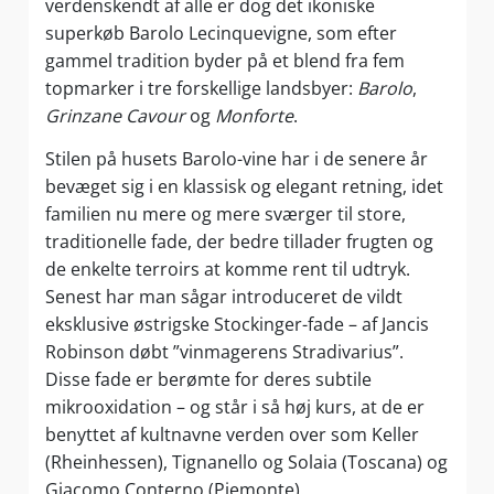
verdenskendt af alle er dog det ikoniske
superkøb Barolo Lecinquevigne, som efter
gammel tradition byder på et blend fra fem
topmarker i tre forskellige landsbyer:
Barolo
,
Grinzane Cavour
og
Monforte
.
Stilen på husets Barolo-vine har i de senere år
bevæget sig i en klassisk og elegant retning, idet
familien nu mere og mere sværger til store,
traditionelle fade, der bedre tillader frugten og
de enkelte terroirs at komme rent til udtryk.
Senest har man sågar introduceret de vildt
eksklusive østrigske Stockinger-fade – af Jancis
Robinson døbt ”vinmagerens Stradivarius”.
Disse fade er berømte for deres subtile
mikrooxidation – og står i så høj kurs, at de er
benyttet af kultnavne verden over som Keller
(Rheinhessen), Tignanello og Solaia (Toscana) og
Giacomo Conterno (Piemonte).