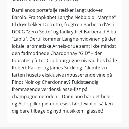
Damilanos portefølje rækker langt udover
Barolo. Fra topkøbet Langhe Nebbiolo "Marghe"
til drønlækker Dolcetto, frugtren Barbera d'Asti
DOCG "Zero Sette" og fadkrydret Barbera d'Alba
"Lablù". Dertil kommer Langhe-hvidvinen på den
lokale, aromatiske Arneis-drue samt ikke mindst
den fadmodnede Chardonnay "G.D" – der
toprates på 1er Cru bourgogne-niveau hos både
Robert Parker og James Suckling. Glemte vi i
farten husets eksklusive mousserende vine på
Pinot Noir og Chardonnay? Fuldstændig
fremragende verdensklasse-fizz på
champagnemetoden… Damilano har det hele –
og ALT spiller piemontesisk førsteviolin, så læn
dig bare tilbage og nyd musikken i glasset!