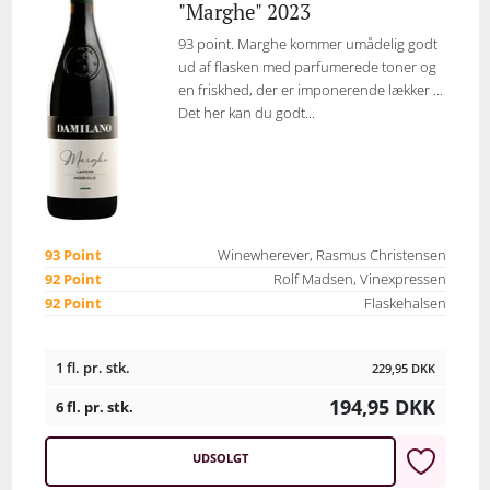
"Marghe" 2023
93 point. Marghe kommer umådelig godt
ud af flasken med parfumerede toner og
en friskhed, der er imponerende lækker ...
Det her kan du godt...
93 Point
Winewherever, Rasmus Christensen
92 Point
Rolf Madsen, Vinexpressen
92 Point
Flaskehalsen
1 fl. pr. stk.
229,95
DKK
194,95
DKK
6 fl. pr. stk.
UDSOLGT