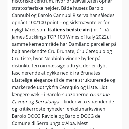
historiske centrum, hvor druekvaliteten opnår
stratosfæriske højder. Både husets Barolo
Cannubi og Barolo Cannubi Riserva har således
opnået 100/100 point – og sidstnævnte er for
nyligt kåret som
Italiens bedste vin
(nr. 1 på
James Sucklings TOP 100 Wines of Italy 2022). I
samme kerneområde har Damilano parceller på
højt anerkendte Cru Brunate, Cru Cerequio og
Cru Liste, hvor Nebbiolo-vinene byder på
distinkte terroirmæssige udtryk, der er dybt
fascinerende at dykke ned i; fra Brunates
ufattelige elegance til de mere strukturerede og
markerede udtryk fra Cerequio og Liste. Lidt
længere væk – i Barolo-subzonerne
Grinzane
Cavour
og
Serralunga
– finder vi to spændende
og kritikerroste nyheder, enkeltmarksvinen
Barolo DOCG Raviole og Barolo DOCG del
Comune di Serralunga d’Alba. Mest