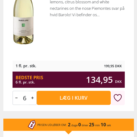
lemons, citrus blossom and white
nectarines on the nose Piemontes svar på
hvid Barolo! Vi befinder os...
1 fl. pr. stk.
199,95
DKK
134,95
BEDSTE PRIS
DKK
6 fl. pr. stk.
LÆG I KURV
2
0
25
10
PRISEN UDLØBER OM:
dage
timer
min
sek