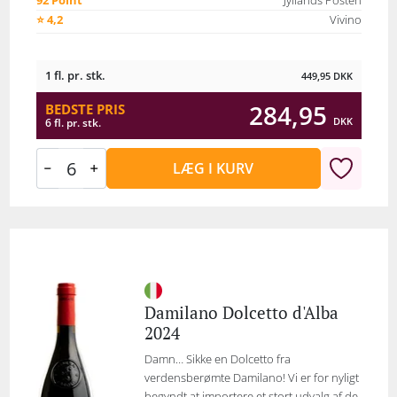
92 Point
Jyllands Posten
⭐ 4,2
Vivino
1 fl. pr. stk.
449,95
DKK
284,95
BEDSTE PRIS
DKK
6 fl. pr. stk.
LÆG I KURV
Damilano Dolcetto d'Alba
2024
Damn… Sikke en Dolcetto fra
verdensberømte Damilano! Vi er for nyligt
begyndt at importere et stort udvalg af de