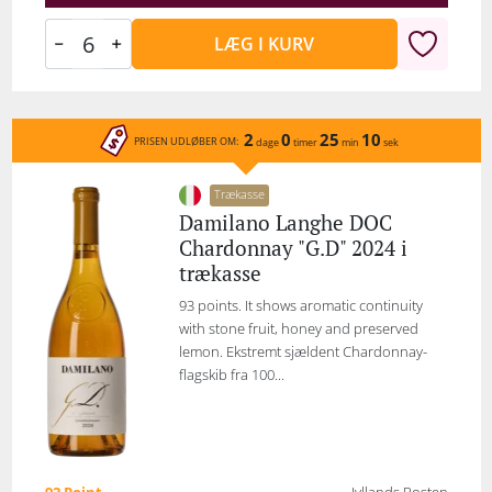
LÆG I KURV
2
0
25
10
PRISEN UDLØBER OM:
dage
timer
min
sek
Trækasse
Damilano Langhe DOC
Chardonnay "G.D" 2024 i
trækasse
93 points. It shows aromatic continuity
with stone fruit, honey and preserved
lemon. Ekstremt sjældent Chardonnay-
flagskib fra 100...