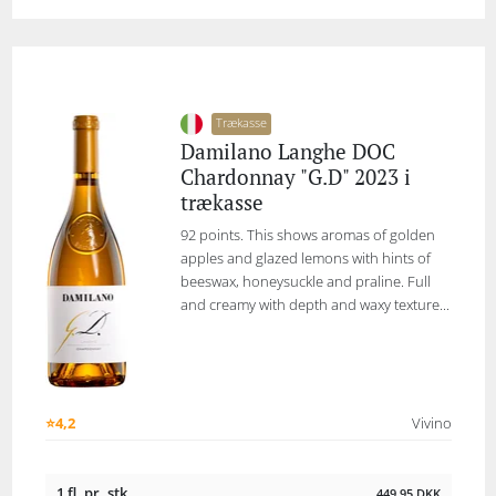
Trækasse
Damilano Langhe DOC
Chardonnay "G.D" 2023 i
trækasse
92 points. This shows aromas of golden
apples and glazed lemons with hints of
beeswax, honeysuckle and praline. Full
and creamy with depth and waxy texture...
⭐4,2
Vivino
1 fl. pr. stk.
449,95
DKK