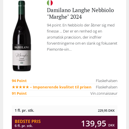
Damilano Langhe Nebbiolo
"Marghe" 2024
94 point. En Nebbiolo der åbner sig med
finesse ... Der er en renhed og en
aromatisk præcision, der indfrier
forventningerne om en slank og fokuseret
Piemonte-vin...
94 Point
Flaskehalsen
★★★★★ – Imponerende kvalitet til prisen
Flaskehalsen
91 Point
Vin.connaisseur
1 fl. pr. stk.
229,95
DKK
139,95
BEDSTE PRIS
DKK
6 fl. pr. stk.