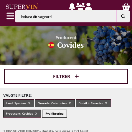
Producent
Covides
FILTRER
VALGTE FILTRE:
Land: Spanien
Område: Catalonien
Distrikt: Penedes
Producent: Covides
Ryd filtrering
- Bedste pris vises altid først
1 PRODUKTER FUNDET