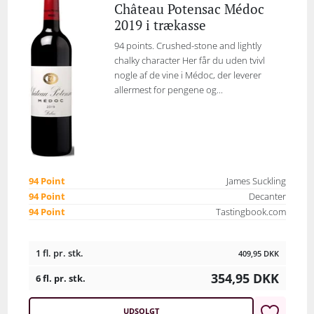
Château Potensac Médoc
2019 i trækasse
94 points. Crushed-stone and lightly
chalky character Her får du uden tvivl
nogle af de vine i Médoc, der leverer
allermest for pengene og...
94 Point
James Suckling
94 Point
Decanter
94 Point
Tastingbook.com
1 fl. pr. stk.
409,95
DKK
354,95
DKK
6 fl. pr. stk.
UDSOLGT