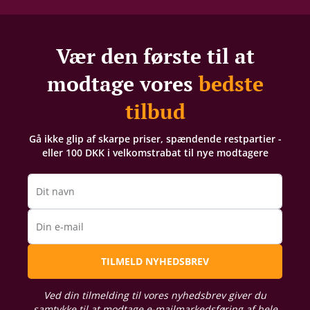
Vær den første til at
modtage vores
bedste
tilbud
Gå ikke glip af skarpe priser, spændende restpartier -
eller 100 DKK i velkomstrabat til nye modtagere
Dit navn
Din e-mail
TILMELD NYHEDSBREV
Ved din tilmelding til vores nyhedsbrev giver du
samtykke til at modtage e-mailmarkedsføring af hele