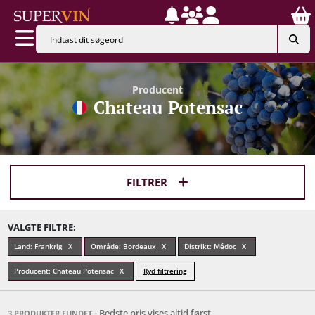
Producent
Chateau Potensac
FILTRER
VALGTE FILTRE:
Land: Frankrig
Område: Bordeaux
Distrikt: Médoc
Producent: Chateau Potensac
Ryd filtrering
- Bedste pris vises altid først
3 PRODUKTER FUNDET