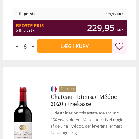
1 fl. pr. stk.
339,95
DKK
229,95
BEDSTE PRIS
DKK
6 fl. pr. stk.
LÆG I KURV
Trækasse
Chateau Potensac Médoc
2020 i trækasse
Oldest vines on this estate are around
100 years old Her får du uden tvivl nogle
af de vine i Médoc, der leverer allermest
for pengene og...