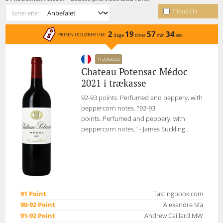
Tilbud (1)
Sorter efter:
2
19
57
34
PRISEN UDLØBER OM:
dage
timer
min
sek
Trækasse
Chateau Potensac Médoc
2021 i trækasse
92-93 points. Perfumed and peppery, with
peppercorn notes. "92-93
points. Perfumed and peppery, with
peppercorn notes." - James Suckling...
91 Point
Tastingbook.com
90-92 Point
Alexandre Ma
91-92 Point
Andrew Caillard MW