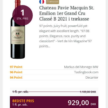
Trækasse
Chateau Pavie Macquin St.
1
Emilion 1er Grand Cru
Classé B 2021 i trækasse
STK. PRIS
97 points. Juicy fruit, powerfuld yet
elegant with excellent length. "97-98
points. Elegance, race, purity and
classicism!" - Vert de Vin Magazine"97
points...
97 Point
Markus del Monego MW
96 Point
Tastingbook.com
94 Point
Decanter
1 fl. pr. stk.
1.109,00
DKK
929,00
BEDSTE PRIS
DKK
1 fl. pr. stk.