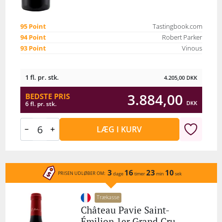
95 Point
Tastingbook.com
94 Point
Robert Parker
93 Point
Vinous
1 fl. pr. stk.
4.205,00
DKK
3.884,00
BEDSTE PRIS
DKK
6 fl. pr. stk.
LÆG I KURV
3
16
23
10
PRISEN UDLØBER OM:
dage
timer
min
sek
Trækasse
Château Pavie Saint-
Émilion 1er Grand Cru