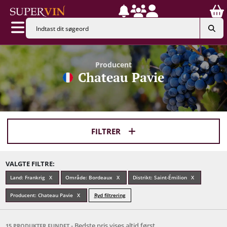
Producent
Chateau Pavie
FILTRER
VALGTE FILTRE:
Land: Frankrig
Område: Bordeaux
Distrikt: Saint-Émilion
Producent: Chateau Pavie
Ryd filtrering
- Bedste pris vises altid først
15 PRODUKTER FUNDET