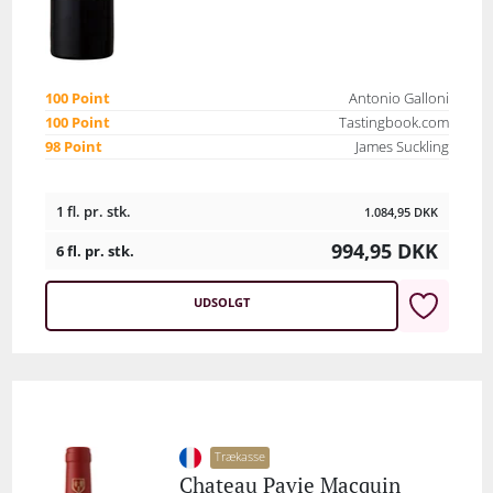
100 Point
Antonio Galloni
100 Point
Tastingbook.com
98 Point
James Suckling
1 fl. pr. stk.
1.084,95
DKK
994,95
DKK
6 fl. pr. stk.
UDSOLGT
Trækasse
Chateau Pavie Macquin