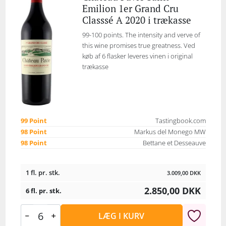
Emilion 1er Grand Cru
Classsé A 2020 i trækasse
99-100 points. The intensity and verve of
this wine promises true greatness. Ved
køb af 6 flasker leveres vinen i original
trækasse
99 Point
Tastingbook.com
98 Point
Markus del Monego MW
98 Point
Bettane et Desseauve
1 fl. pr. stk.
3.009,00
DKK
2.850,00
DKK
6 fl. pr. stk.
LÆG I KURV