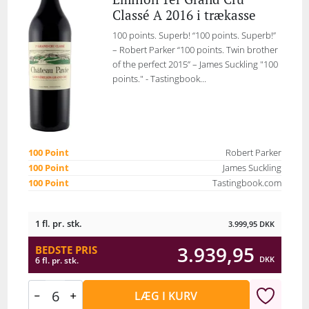
Classé A 2016 i trækasse
100 points. Superb! “100 points. Superb!”
– Robert Parker “100 points. Twin brother
of the perfect 2015” – James Suckling "100
points." - Tastingbook...
100 Point
Robert Parker
100 Point
James Suckling
100 Point
Tastingbook.com
1 fl. pr. stk.
3.999,95
DKK
3.939,95
BEDSTE PRIS
DKK
6 fl. pr. stk.
LÆG I KURV