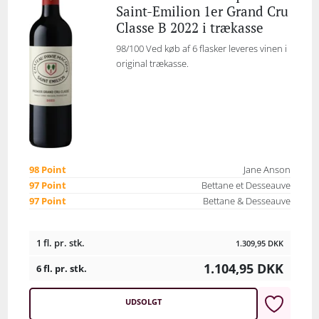
Saint-Emilion 1er Grand Cru
Classe B 2022 i trækasse
98/100 Ved køb af 6 flasker leveres vinen i
original trækasse.
98 Point
Jane Anson
97 Point
Bettane et Desseauve
97 Point
Bettane & Desseauve
1 fl. pr. stk.
1.309,95
DKK
1.104,95
DKK
6 fl. pr. stk.
UDSOLGT