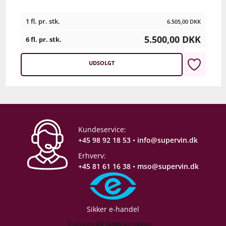
1 fl. pr. stk.
6.505,00
DKK
5.500,00
DKK
6 fl. pr. stk.
UDSOLGT
Kundeservice:
+45 98 92 18 53
•
info@supervin.dk
Erhverv:
+45 81 61 16 38
•
mso@supervin.dk
Sikker e-handel