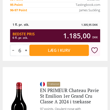
95 Point
Tastingbook.com
96-97 Point
James Suckling
1 fl. pr. stk.
1.305,95
DKK
1.185,00
BEDSTE PRIS
DKK
6 fl. pr. stk.
LÆG I KURV
Trækasse
EN PRIMEUR Chateau Pavie
St Emilion 1er Grand Cru
Classe A 2024 i trækasse
97 points. Opulent nose with