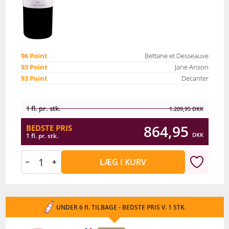
96 Point
Bettane et Desseauve
93 Point
Jane Anson
93 Point
Decanter
1 fl. pr. stk.
1.209,95
DKK
864,95
BEDSTE PRIS
DKK
1 fl. pr. stk.
LÆG I KURV
UNDER 6 fl. TILBAGE - BEDSTE PRIS V. 1 STK.