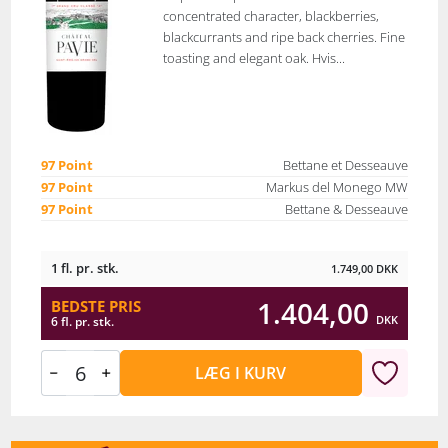
concentrated character, blackberries,
blackcurrants and ripe back cherries. Fine
toasting and elegant oak. Hvis...
97 Point
Bettane et Desseauve
97 Point
Markus del Monego MW
97 Point
Bettane & Desseauve
1 fl. pr. stk.
1.749,00
DKK
1.404,00
BEDSTE PRIS
DKK
6 fl. pr. stk.
LÆG I KURV