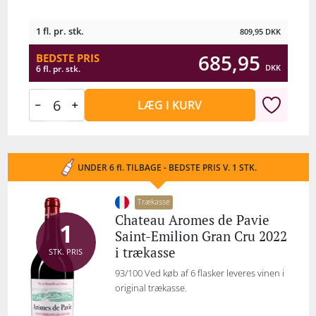
1 fl. pr. stk.
809,95
DKK
685,95
BEDSTE PRIS
DKK
6 fl. pr. stk.
LÆG I KURV
UNDER 6 fl. TILBAGE - BEDSTE PRIS V. 1 STK.
Trækasse
Chateau Aromes de Pavie
1
Saint-Emilion Gran Cru 2022
i trækasse
STK. PRIS
93/100 Ved køb af 6 flasker leveres vinen i
original trækasse.