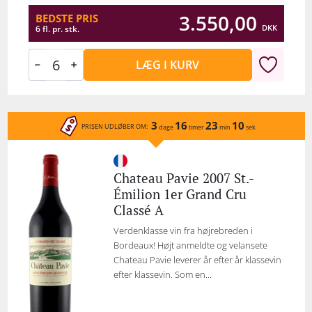
3.550,00
BEDSTE PRIS
DKK
6 fl. pr. stk.
LÆG I KURV
3
16
23
10
PRISEN UDLØBER OM:
dage
timer
min
sek
Chateau Pavie 2007 St.-
Émilion 1er Grand Cru
Classé A
Verdenklasse vin fra højrebreden i
Bordeaux! Højt anmeldte og velansete
Chateau Pavie leverer år efter år klassevin
efter klassevin. Som en...