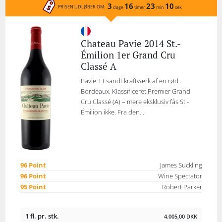
3
16
23
10
PRISEN UDLØBER OM:
dage
timer
min
sek
Chateau Pavie 2014 St.-
Émilion 1er Grand Cru
Classé A
Pavie. Et sandt kraftværk af en rød
Bordeaux. Klassificeret Premier Grand
Cru Classé (A) – mere eksklusiv fås St.-
Émilion ikke. Fra den...
96 Point
James Suckling
96 Point
Wine Spectator
95 Point
Robert Parker
1 fl. pr. stk.
4.005,00
DKK