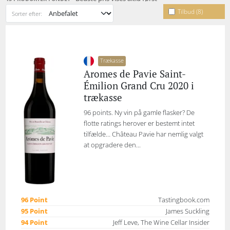
Tilbud (8)
Sorter efter:
Trækasse
Aromes de Pavie Saint-
Émilion Grand Cru 2020 i
trækasse
96 points. Ny vin på gamle flasker? De
flotte ratings herover er bestemt intet
tilfælde… Château Pavie har nemlig valgt
at opgradere den...
96 Point
Tastingbook.com
95 Point
James Suckling
94 Point
Jeff Leve, The Wine Cellar Insider