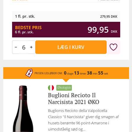
1 fl. pr. stk.
279,95
DKK
99,95
BEDSTE PRIS
DKK
6 fl. pr. stk.
LÆG I KURV
0
13
38
55
PRISEN UDLØBER OM:
dage
timer
min
sek
Økologisk
Buglioni Recioto Il
Narcisista 2021 ØKO
Buglionis Recioto della Valpolicella
Classico "Il Narcisista" giver dig smagen af
husets berømte 96 point-Amarone i
uimodståelig sød og...