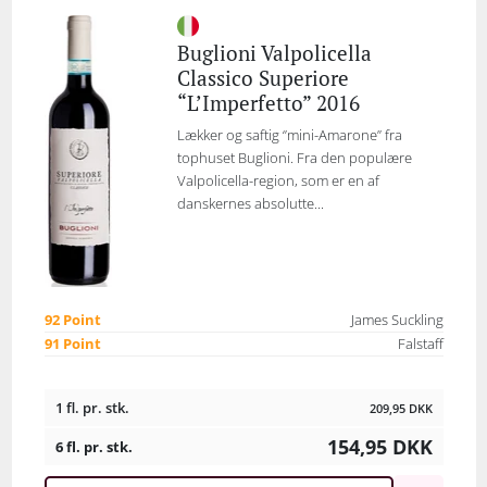
Buglioni Valpolicella
Classico Superiore
“L’Imperfetto” 2016
Lækker og saftig ‘’mini-Amarone’’ fra
tophuset Buglioni. Fra den populære
Valpolicella-region, som er en af
danskernes absolutte...
92 Point
James Suckling
91 Point
Falstaff
1 fl. pr. stk.
209,95
DKK
154,95
DKK
6 fl. pr. stk.