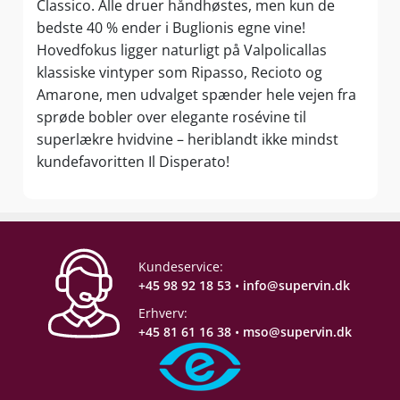
Classico. Alle druer håndhøstes, men kun de
bedste 40 % ender i Buglionis egne vine!
Hovedfokus ligger naturligt på Valpolicallas
klassiske vintyper som Ripasso, Recioto og
Amarone, men udvalget spænder hele vejen fra
sprøde bobler over elegante rosévine til
superlækre hvidvine – heriblandt ikke mindst
kundefavoritten Il Disperato!
Kundeservice:
+45 98 92 18 53
•
info@supervin.dk
Erhverv:
+45 81 61 16 38
•
mso@supervin.dk