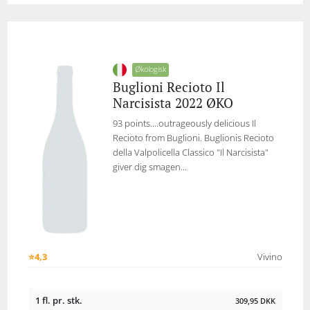
Økologisk
Buglioni Recioto Il
Narcisista 2022 ØKO
93 points....outrageously delicious Il
Recioto from Buglioni. Buglionis Recioto
della Valpolicella Classico "Il Narcisista"
giver dig smagen...
⭐4,3
Vivino
1 fl. pr. stk.
309,95
DKK