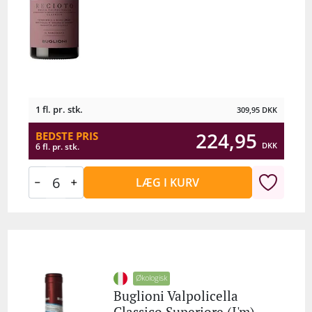
1 fl. pr. stk.
309,95
DKK
224,95
BEDSTE PRIS
DKK
6 fl. pr. stk.
LÆG I KURV
Økologisk
Buglioni Valpolicella
Classico Superiore (I'm)