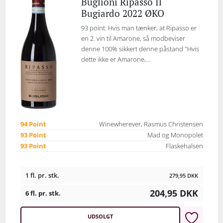
Buglioni Ripasso Il
Bugiardo 2022 ØKO
93 point. Hvis man tænker, at Ripasso er
en 2. vin til Amarone, så modbeviser
denne 100% sikkert denne påstand "Hvis
dette ikke er Amarone,...
94 Point
Winewherever, Rasmus Christensen
93 Point
Mad og Monopolet
93 Point
Flaskehalsen
1 fl. pr. stk.
279,95
DKK
204,95
DKK
6 fl. pr. stk.
UDSOLGT