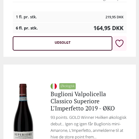
1 fl. pr. stk.
219,95
DKK
164,95
DKK
6 fl. pr. stk.
UDSOLGT
Økologisk
Buglioni Valpolicella
Classico Superiore
L’Imperfetto 2019 - ØKO
93 points. GOLD Winner Hvilken økologisk
debut... Igen og igen får Buglionis mini-
Amarone, L’Imperfetto, anmelderne til at
hive de store point frem...