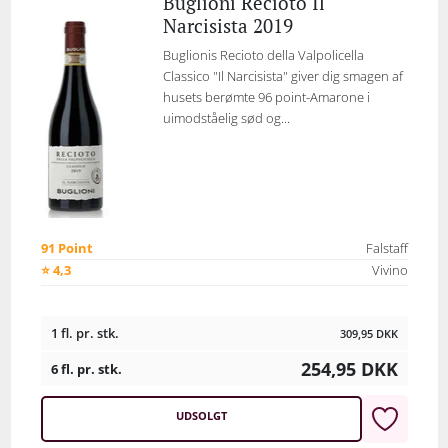
Buglioni Recioto Il
Narcisista 2019
Buglionis Recioto della Valpolicella
Classico "Il Narcisista" giver dig smagen af
husets berømte 96 point-Amarone i
uimodståelig sød og...
91 Point
Falstaff
⭐ 4,3
Vivino
1 fl. pr. stk.
309,95
DKK
254,95
DKK
6 fl. pr. stk.
UDSOLGT