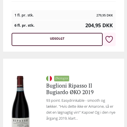
1 fl. pr. stk.
279,95
DKK
204,95
DKK
6 fl. pr. stk.
UDSOLGT
Økologisk
Buglioni Ripasso Il
Bugiardo ØKO 2019
93 point. Easydrinkable - smooth og
lækker. "Hvis dette ikke er Amarone, så er
det en løgnagtig vin!" Kapow! Og i den nye
årgang 2019, klart...