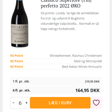
perfetto 2022 ØKO
93 points. Lovely. Se lige de anmeldelser
fra ind- og udland til Buglionis
vidunderlige Valpolicella… Normalt er så
høje ratings forbeholdt...
93 Point
Winewherever, Rasmus Christensen
92 Point
Mad og Monopolet
92 Point
Best Italian Wines Annuario
1 fl. pr. stk.
219,95
DKK
164,95
DKK
6 fl. pr. stk.
LÆG I KURV