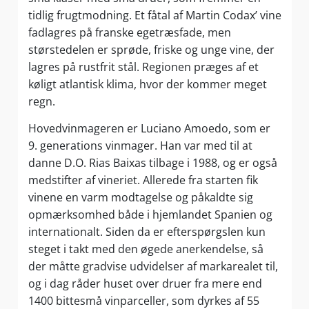
tidlig frugtmodning. Et fåtal af Martin Codax’ vine
fadlagres på franske egetræsfade, men
størstedelen er sprøde, friske og unge vine, der
lagres på rustfrit stål. Regionen præges af et
køligt atlantisk klima, hvor der kommer meget
regn.
Hovedvinmageren er Luciano Amoedo, som er
9. generations vinmager. Han var med til at
danne D.O. Rias Baixas tilbage i 1988, og er også
medstifter af vineriet. Allerede fra starten fik
vinene en varm modtagelse og påkaldte sig
opmærksomhed både i hjemlandet Spanien og
internationalt. Siden da er efterspørgslen kun
steget i takt med den øgede anerkendelse, så
der måtte gradvise udvidelser af markarealet til,
og i dag råder huset over druer fra mere end
1400 bittesmå vinparceller, som dyrkes af 55