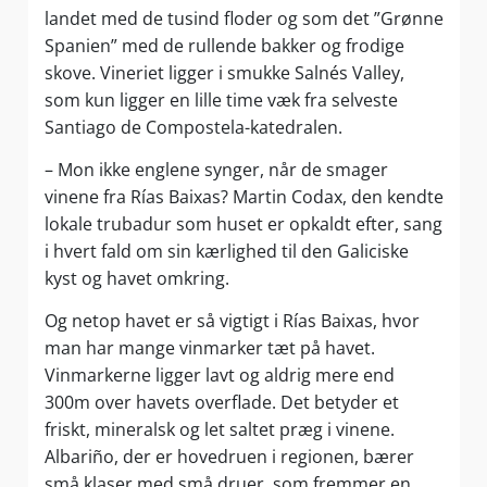
landet med de tusind floder og som det ”Grønne
Spanien” med de rullende bakker og frodige
skove. Vineriet ligger i smukke Salnés Valley,
som kun ligger en lille time væk fra selveste
Santiago de Compostela-katedralen.
– Mon ikke englene synger, når de smager
vinene fra Rías Baixas? Martin Codax, den kendte
lokale trubadur som huset er opkaldt efter, sang
i hvert fald om sin kærlighed til den Galiciske
kyst og havet omkring.
Og netop havet er så vigtigt i Rías Baixas, hvor
man har mange vinmarker tæt på havet.
Vinmarkerne ligger lavt og aldrig mere end
300m over havets overflade. Det betyder et
friskt, mineralsk og let saltet præg i vinene.
Albariño, der er hovedruen i regionen, bærer
små klaser med små druer, som fremmer en