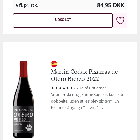
84,95
DKK
6 fl. pr. stk.
UDSOLGT
Martin Codax Pizarras de
Otero Bierzo 2022
★★★★★★ (6 ud af 6 stjerner)
Superlækkert og kunne sagtens koste det
dobbelte, uden at jeg blev skræmt. En
historisk årgang i Bierzo! Selv i...