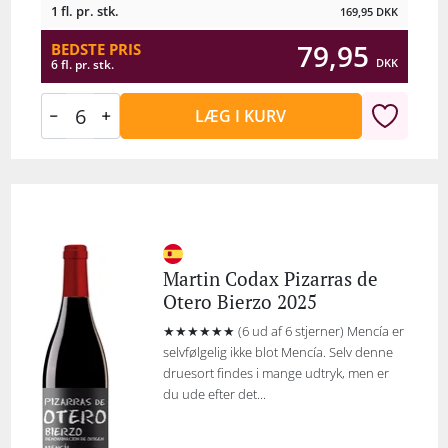
1 fl. pr. stk.
169,95
DKK
79,95
BEDSTE PRIS
DKK
6 fl. pr. stk.
LÆG I KURV
Martin Codax Pizarras de
Otero Bierzo 2025
★★★★★★ (6 ud af 6 stjerner) Mencía er
selvfølgelig ikke blot Mencía. Selv denne
druesort findes i mange udtryk, men er
du ude efter det...