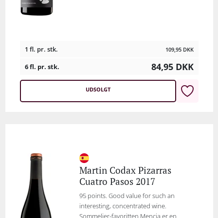
1 fl. pr. stk.
109,95
DKK
84,95
DKK
6 fl. pr. stk.
UDSOLGT
Martin Codax Pizarras
Cuatro Pasos 2017
95 points. Good value for such an
interesting, concentrated wine.
Sommelier-favoritten Mencia er en