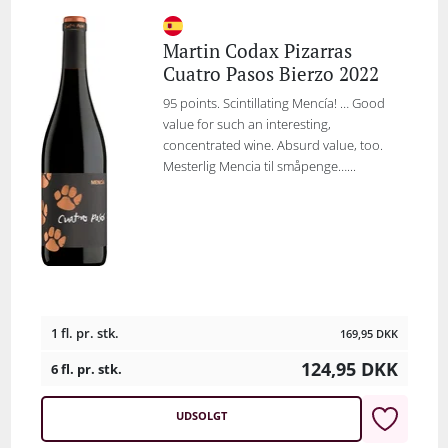
Martin Codax Pizarras
Cuatro Pasos Bierzo 2022
95 points. Scintillating Mencía! … Good
value for such an interesting,
concentrated wine. Absurd value, too.
Mesterlig Mencia til småpenge…...
1 fl. pr. stk.
169,95
DKK
124,95
DKK
6 fl. pr. stk.
UDSOLGT