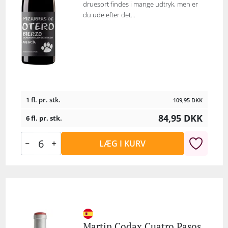
druesort findes i mange udtryk, men er
du ude efter det...
1 fl. pr. stk.
109,95
DKK
84,95
DKK
6 fl. pr. stk.
LÆG I KURV
Martin Codax Cuatro Pasos