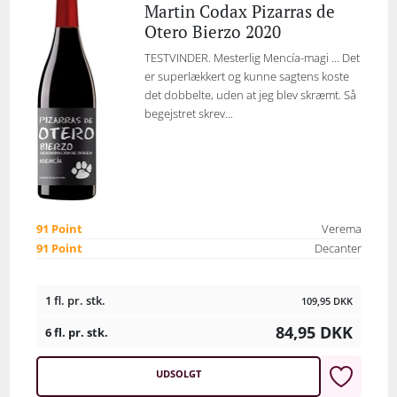
Martin Codax Pizarras de
Otero Bierzo 2020
TESTVINDER. Mesterlig Mencía-magi ... Det
er superlækkert og kunne sagtens koste
det dobbelte, uden at jeg blev skræmt. Så
begejstret skrev...
91 Point
Verema
91 Point
Decanter
1 fl. pr. stk.
109,95
DKK
84,95
DKK
6 fl. pr. stk.
UDSOLGT