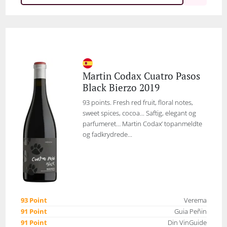
Martin Codax Cuatro Pasos
Black Bierzo 2019
93 points. Fresh red fruit, floral notes,
sweet spices, cocoa... Saftig, elegant og
parfumeret… Martin Codax’ topanmeldte
og fadkrydrede...
93 Point
Verema
91 Point
Guia Peñin
91 Point
Din VinGuide