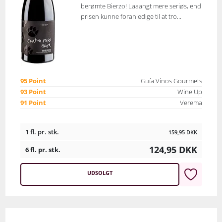
berømte Bierzo! Laaangt mere seriøs, end
prisen kunne foranledige til at tro...
95 Point
Guía Vinos Gourmets
93 Point
Wine Up
91 Point
Verema
1 fl. pr. stk.
159,95
DKK
124,95
DKK
6 fl. pr. stk.
UDSOLGT