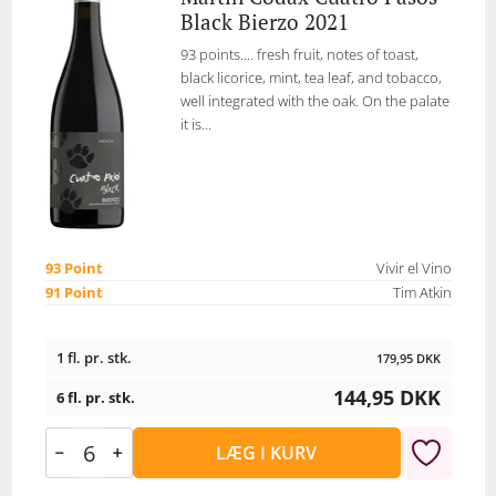
Black Bierzo 2021
93 points.... fresh fruit, notes of toast,
black licorice, mint, tea leaf, and tobacco,
well integrated with the oak. On the palate
it is...
93 Point
Vivir el Vino
91 Point
Tim Atkin
1 fl. pr. stk.
179,95
DKK
144,95
DKK
6 fl. pr. stk.
LÆG I KURV