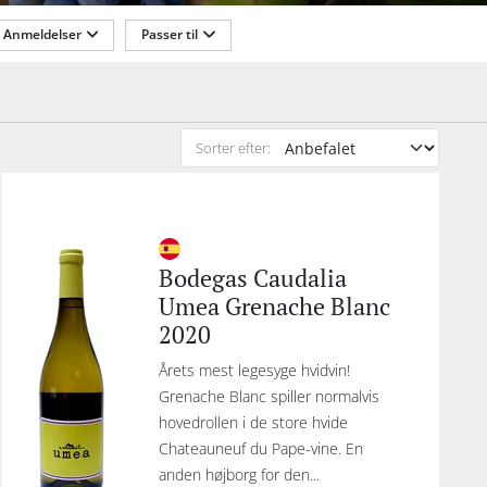
Anmeldelser
Passer til
or
er
r
k
l
Sorter efter:
e
e
re
Bodegas Caudalia
Umea Grenache Blanc
2020
Årets mest legesyge hvidvin!
Grenache Blanc spiller normalvis
hovedrollen i de store hvide
Chateauneuf du Pape-vine. En
anden højborg for den...