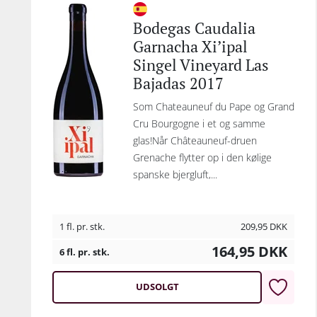
Bodegas Caudalia
Garnacha Xi’ipal
Singel Vineyard Las
Bajadas 2017
Som Chateauneuf du Pape og Grand
Cru Bourgogne i et og samme
glas!Når Châteauneuf-druen
Grenache flytter op i den kølige
spanske bjergluft,...
1 fl. pr. stk.
209,95
DKK
164,95
DKK
6 fl. pr. stk.
UDSOLGT