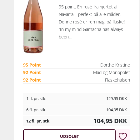
95 point. En rosé fra hjertet af
Navarra – perfekt på alle måder.
Denne rosé er ren magi på flaske!
”In my mind Garnacha has always
been...
95 Point
Dorthe Kristine
92 Point
Mad og Monopolet
92 Point
Flaskehalsen
1 fl. pr. stk.
129,95
DKK
6 fl. pr. stk.
104,95
DKK
104,95
DKK
12 fl. pr. stk.
UDSOLGT