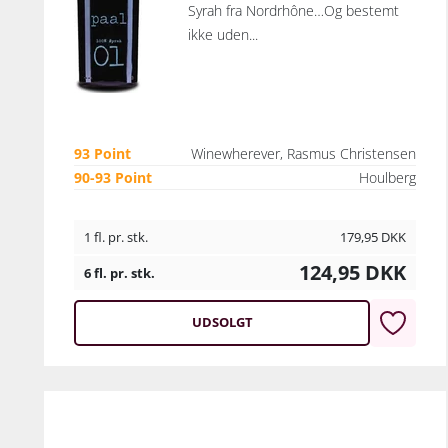
Syrah fra Nordrhône…Og bestemt
ikke uden...
93 Point
Winewherever, Rasmus Christensen
90-93 Point
Houlberg
1 fl. pr. stk.
179,95
DKK
124,95
DKK
6 fl. pr. stk.
UDSOLGT