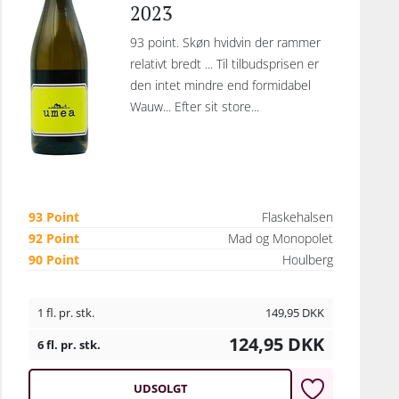
2023
93 point. Skøn hvidvin der rammer
relativt bredt ... Til tilbudsprisen er
den intet mindre end formidabel
Wauw... Efter sit store...
93 Point
Flaskehalsen
92 Point
Mad og Monopolet
90 Point
Houlberg
1 fl. pr. stk.
149,95
DKK
124,95
DKK
6 fl. pr. stk.
UDSOLGT