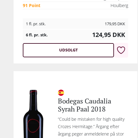
91 Point
Houlberg
1 fl. pr. stk.
179,95
DKK
124,95
DKK
6 fl. pr. stk.
UDSOLGT
Bodegas Caudalia
Syrah Paal 2018
“Could be mistaken for high quality
Crozes Hermitage.” Årgang efter
årgang peger anmeldelene på stor