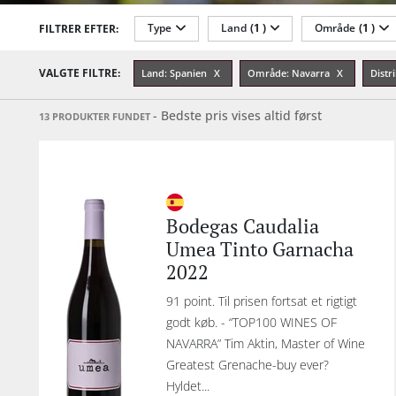
Type
Land
(1 )
Område
(1 )
FILTRER EFTER:
G
N
Alkohol-%
Årgang
Sødmegrad
VALGTE FILTRE:
Land: Spanien
Område: Navarra
Distr
- Bedste pris vises altid først
13 PRODUKTER FUNDET
e
Bodegas Caudalia
Umea Tinto Garnacha
2022
91 point. Til prisen fortsat et rigtigt
godt køb. - “TOP100 WINES OF
NAVARRA” Tim Aktin, Master of Wine
Greatest Grenache-buy ever?
Hyldet...