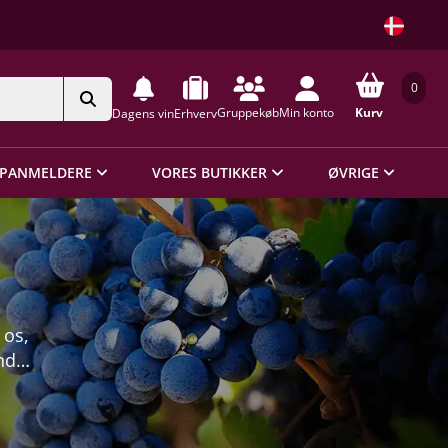
0
Gruppekøb
Min konto
Kurv
Dagens vin
Erhverv
PANMELDERE
VORES BUTIKKER
ØVRIGE
 os,
nder
rra-
rco
isk