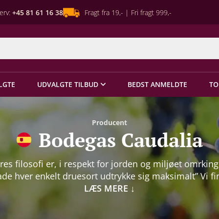
erv:
+45 81 61 16 38
Fragt fra 19,- | Fri fragt 999,-
LGTE
UDVALGTE TILBUD
BEDST ANMELDTE
TO
Producent
Bodegas Caudalia
res filosofi er, i respekt for jorden og miljøet omrking
lade hver enkelt druesort udtrykke sig maksimalt” Vi fi
 lille vinhus Bodegas Caudalia 500 meter oppe i Nava
LÆS MERE
↓
bzonen Baja Montana, hvor de to ejere, Ivan Lopez Ba
 Raquel Grandival Allende, har dedikeret sig til økolog