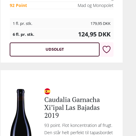
92 Point
Mad og Monopolet
1 fl. pr. stk.
179,95
DKK
124,95
DKK
6 fl. pr. stk.
UDSOLGT
Caudalia Garnacha
Xi’ipal Las Bajadas
2019
93 point. Flot koncentration af frugt.
Den står helt perfekt til tapasbordet