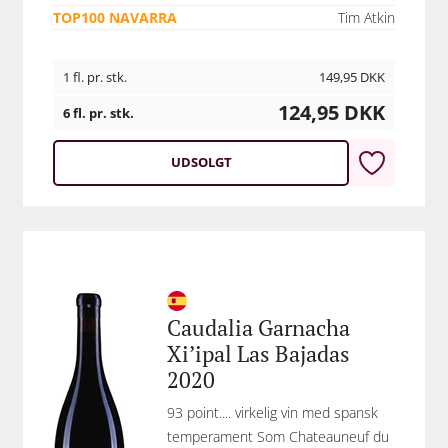
TOP100 NAVARRA
Tim Atkin
1 fl. pr. stk.
149,95
DKK
124,95
DKK
6 fl. pr. stk.
UDSOLGT
Caudalia Garnacha
Xi’ipal Las Bajadas
2020
93 point.... virkelig vin med spansk
temperament Som Chateauneuf du