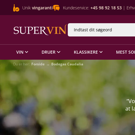
Unik
vingaranti
Kundeservice:
+45 98 92 18 53
| Erhv
VIN
DRUER
KLASSIKERE
MEST SO
Du er her:
Forside
Bodegas Caudalia
“Vo
at 
det
su
og