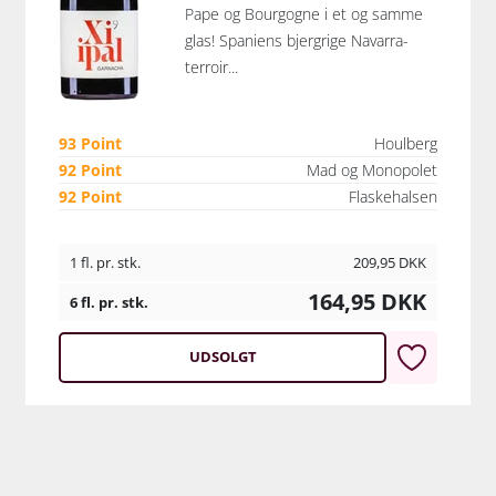
Pape og Bourgogne i et og samme
glas! Spaniens bjergrige Navarra-
terroir...
93 Point
Houlberg
92 Point
Mad og Monopolet
92 Point
Flaskehalsen
1 fl. pr. stk.
209,95
DKK
164,95
DKK
6 fl. pr. stk.
UDSOLGT