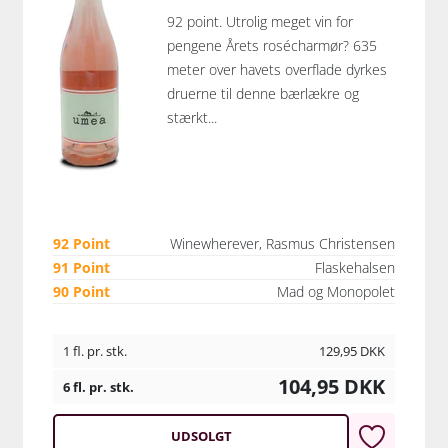
92 point. Utrolig meget vin for
pengene Årets rosécharmør? 635
meter over havets overflade dyrkes
druerne til denne bærlækre og
stærkt...
92 Point
Winewherever, Rasmus Christensen
91 Point
Flaskehalsen
90 Point
Mad og Monopolet
1 fl. pr. stk.
129,95
DKK
104,95
DKK
6 fl. pr. stk.
UDSOLGT