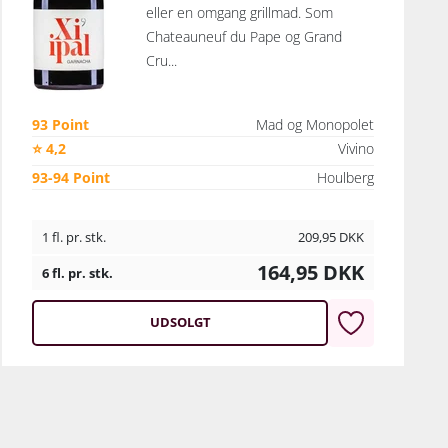
eller en omgang grillmad. Som
Chateauneuf du Pape og Grand
Cru...
93 Point
Mad og Monopolet
⭐ 4,2
Vivino
93-94 Point
Houlberg
1 fl. pr. stk.
209,95
DKK
164,95
DKK
6 fl. pr. stk.
UDSOLGT