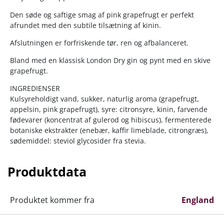
Den søde og saftige smag af pink grapefrugt er perfekt
afrundet med den subtile tilsætning af kinin.
Afslutningen er forfriskende tør, ren og afbalanceret.
Bland med en klassisk London Dry gin og pynt med en skive
grapefrugt.
INGREDIENSER
Kulsyreholdigt vand, sukker, naturlig aroma (grapefrugt,
appelsin, pink grapefrugt), syre: citronsyre, kinin, farvende
fødevarer (koncentrat af gulerod og hibiscus), fermenterede
botaniske ekstrakter (enebær, kaffir limeblade, citrongræs),
sødemiddel: steviol glycosider fra stevia.
ERNÆRINGSINFO
Produktdata
Kalorier: 91kJ/21kcal;
Protein: 0g;
Total kulhydrat: 4,4g hvoraf sukker: 4,4g;
Produktet kommer fra
England
Fedt: 0g hvoraf mættede: 0g;
Fibre: 0g;
Natrium: <0,01g